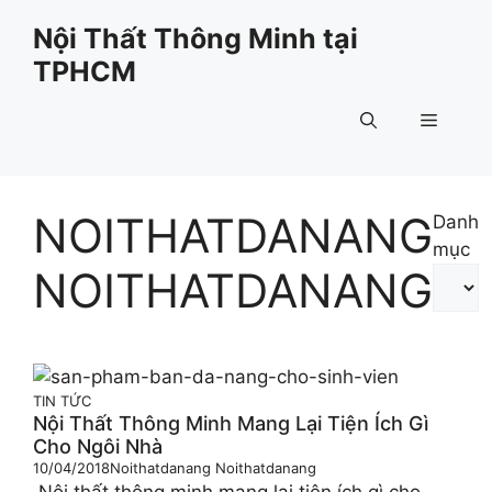
Chuyển
Nội Thất Thông Minh tại
đến
TPHCM
nội
dung
Menu
NOITHATDANANG
Danh
mục
NOITHATDANANG
TIN TỨC
Nội Thất Thông Minh Mang Lại Tiện Ích Gì
Cho Ngôi Nhà
10/04/2018
Noithatdanang Noithatdanang
Nội thất thông minh mang lại tiện ích gì cho