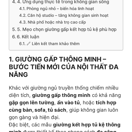
4. Ứng dụng thực tế trong không gian sống
Phòng ngủ nhỏ – biến hóa linh hoạt
Căn hộ studio – tăng không gian sinh hoạt
Nhà phố hoặc nhà trọ cao cấp
5. Mẹo chọn giường gấp kết hợp tủ kệ phù hợp
6. Kết luận
🔗 Liên kết tham khảo thêm
1. GIƯỜNG GẤP THÔNG MINH –
BƯỚC TIẾN MỚI CỦA NỘI THẤT ĐA
NĂNG
Khác với giường ngủ truyền thống chiếm nhiều
diện tích,
giường gấp thông minh
có khả năng
gập gọn lên tường
,
ẩn vào tủ
, hoặc
tích hợp
cùng bàn, sofa, tủ sách
, giúp không gian luôn
gọn gàng và hiện đại.
Đặc biệt, các mẫu
giường kết hợp tủ kệ thông
minh
được thiết kế theo phong cách
đa công