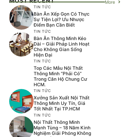
MOST RECENT
More
TIN TỨC
Bàn Ăn Xếp Gọn Có Thực
Sự Tiện Lợi? Ưu Nhược
Điểm Bạn Cần Biết
TIN TỨC
Bàn Ăn Thông Minh Kéo
Dài – Giải Pháp Linh Hoạt
Cho Không Gian Sống
Hiện Đại
TIN TỨC
Top Các Mẫu Nội Thất
Thông Minh “phải Có”
Trong Căn Hộ Chung Cư
HCM.
TIN TỨC
Xưởng Sản Xuất Nội Thất
Thông Minh Uy Tín, Giá
Tốt Nhất Tại TP.HCM
TIN TỨC
Nội Thất Thông Minh
Mạnh Tùng – 18 Năm Kinh
Nghiệm Giải Phóng Không