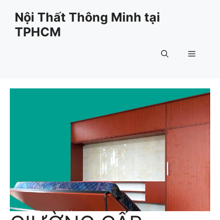
Chuyển
Nội Thất Thông Minh tại
đến
TPHCM
nội
dung
Menu