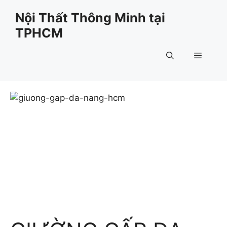
Chuyển
Nội Thất Thông Minh tại
đến
TPHCM
nội
dung
Menu