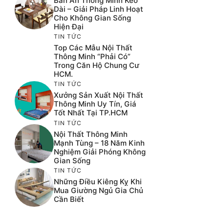
Bàn Ăn Thông Minh Kéo
Dài – Giải Pháp Linh Hoạt
Cho Không Gian Sống
Hiện Đại
TIN TỨC
Top Các Mẫu Nội Thất
Thông Minh “phải Có”
Trong Căn Hộ Chung Cư
HCM.
TIN TỨC
Xưởng Sản Xuất Nội Thất
Thông Minh Uy Tín, Giá
Tốt Nhất Tại TP.HCM
TIN TỨC
Nội Thất Thông Minh
Mạnh Tùng – 18 Năm Kinh
Nghiệm Giải Phóng Không
Gian Sống
TIN TỨC
Những Điều Kiêng Kỵ Khi
Mua Giường Ngủ Gia Chủ
Cần Biết