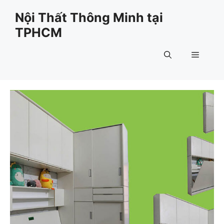
Chuyển
Nội Thất Thông Minh tại
đến
TPHCM
nội
dung
Menu