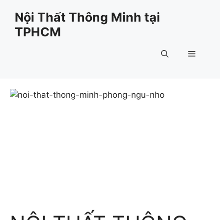
Chuyển
Nội Thất Thông Minh tại
đến
TPHCM
nội
dung
Menu