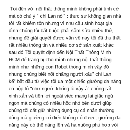
Tôi đến với nội thất thông minh không phải tình cờ
mà có chủ ý ” chị Lan nói” : thực sự không gian nhà
tôi rất khiêm tốn nhưng vì nhu cầu sinh hoạt gia
đình chúng
tôi bắt buộc phải sắm sửa nhiều thứ,
nhưng để giải quyết được vấn về này tôi đã thu thật
rất nhiều thông tin và nhiều cơ sở sản xuất khác
sau đó Tôi quyết định
đến Nội Thất Thông Minh
HCM để trang bị cho mình những nội thất thông
minh như những con Robot thông minh vậy đó
nhưng chúng biết nốt chẩng người xấu” chị Lan
kể”
bắt đầu từ việc tôi ua một chiếc giường đa năng
có hộp tủ “như người khổng lồ vậy á” chúng rất
xinh xắn và tiện lợi ngoài việc mang lại giấc ngủ
ngon mà chúng có
nhiều hộc nhỏ bên dưới giúp
chúng tôi cất giữ những dụng cụ cá nhân thường
dùng mà giường cổ điển không có được, giường đa
năng này có thể nâng lên và hạ
xuống phù hợp với